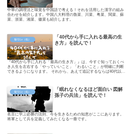
中華の調理法と味覚を中国語で考える！それを活用した漢字の組み
合わせを紹介します。中国八大料理の魯菜、川菜、粤菜、閩菜、蘇
菜、浙菜、湘菜、徽菜も紹介します。
「40代から手に入れる最高の生
駆引Lv（低）
き方」を読んで！
『40代から手に入れる「最高の生き方」』は、今すぐ知っておくべ
き人生を左右する「やっていいこと」「わるいこと」が明確に判断
できるようになります。 それから、あえて追記するならば40代以外
の方も読んで勉強になることがたくさんあります。
「眠れなくなるほど面白い 図解
駆引Lv（低）
孫子の兵法」を読んで！
名言に学ぶ必勝の法則、今を生きるための知恵がここにあります。
将軍として兵を定義してみたくなる一冊です。