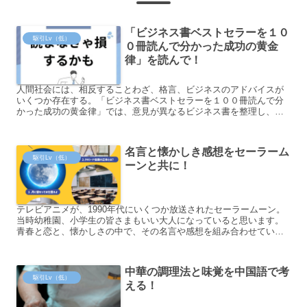
「ビジネス書ベストセラーを１０
駆引Lv（低）
０冊読んで分かった成功の黄金
律」を読んで！
人間社会には、相反することわざ、格言、ビジネスのアドバイスが
いくつか存在する。「ビジネス書ベストセラーを１００冊読んで分
かった成功の黄金律」では、意見が異なるビジネス書を整理し、黄
金律を探している。時にユーモラスに。
名言と懐かしき感想をセーラーム
駆引Lv（低）
ーンと共に！
テレビアニメが、1990年代にいくつか放送されたセーラームーン。
当時幼稚園、小学生の皆さまもいい大人になっていると思います。
青春と恋と、懐かしさの中で、その名言や感想を組み合わせていく
と、より中国語も上達するかもしれませんね。
中華の調理法と味覚を中国語で考
駆引Lv（低）
える！