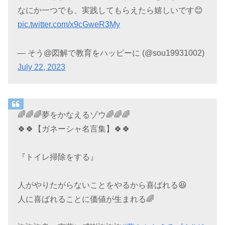
なにか一つでも、実践してもらえたら嬉しいです😊
pic.twitter.com/x9cGweR3My
— そう@図解で教育をハッピーに (@sou19931002)
July 22, 2023
🌈🌈🌈夢をかなえるゾウ🌈🌈🌈
🍀🍀【ガネーシャ名言集】🍀🍀
『トイレ掃除をする』
人がやりたがらないことをやるから喜ばれる😆
人に喜ばれることに価値が生まれる🌈