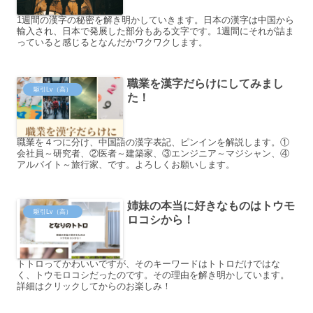
1週間の漢字の秘密を解き明かしていきます。日本の漢字は中国から
輸入され、日本で発展した部分もある文字です。1週間にそれが詰ま
っていると感じるとなんだかワクワクします。
職業を漢字だらけにしてみまし
駆引Lv（高）
た！
職業を４つに分け、中国語の漢字表記、ピンインを解説します。①
会社員～研究者、②医者～建築家、③エンジニア～マジシャン、④
アルバイト～旅行家、です。よろしくお願いします。
姉妹の本当に好きなものはトウモ
駆引Lv（高）
ロコシから！
トトロってかわいいですが、そのキーワードはトトロだけではな
く、トウモロコシだったのです。その理由を解き明かしています。
詳細はクリックしてからのお楽しみ！