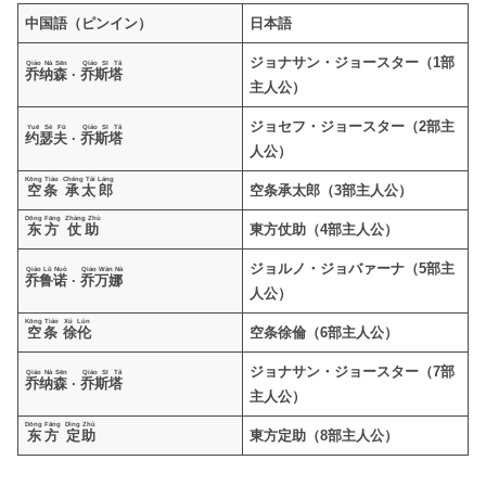
中国語（ピンイン）
日本語
ジョナサン・ジョースター（1部
Qiáo Nà Sēn
Qiáo Sī Tǎ
乔纳森
·
乔斯塔
主人公）
ジョセフ・ジョースター（2部主
Yuē Sè Fū
Qiáo Sī Tǎ
约瑟夫
·
乔斯塔
人公）
Kōng Tiáo
Chéng Tài Láng
空条
承太郎
空条承太郎（3部主人公）
Dōng Fāng
Zhàng Zhù
东方
仗助
東方仗助（4部主人公）
ジョルノ・ジョバァーナ（5部主
Qiáo Lǔ Nuò
Qiáo Wàn Nà
乔鲁诺
·
乔万娜
人公）
Kōng Tiáo
Xú Lún
空条
徐伦
空条徐倫（6部主人公）
ジョナサン・ジョースター（7部
Qiáo Nà Sēn
Qiáo Sī Tǎ
乔纳森
·
乔斯塔
主人公）
Dōng Fāng
Dìng Zhù
东方
定助
東方定助（8部主人公）