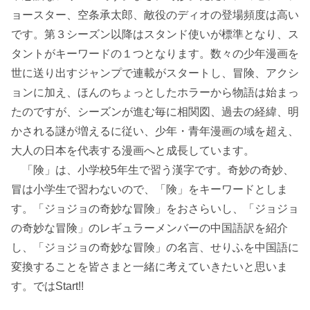
ョースター、空条承太郎、敵役のディオの登場頻度は高い
です。第３シーズン以降はスタンド使いが標準となり、ス
タントがキーワードの１つとなります。数々の少年漫画を
世に送り出すジャンプで連載がスタートし、冒険、アクシ
ョンに加え、ほんのちょっとしたホラーから物語は始まっ
たのですが、シーズンが進む毎に相関図、過去の経緯、明
かされる謎が増えるに従い、少年・青年漫画の域を超え、
大人の日本を代表する漫画へと成長しています。
「険」は、小学校5年生で習う漢字です。奇妙の奇妙、
冒は小学生で習わないので、「険」をキーワードとしま
す。「ジョジョの奇妙な冒険」をおさらいし、「ジョジョ
の奇妙な冒険」のレギュラーメンバーの中国語訳を紹介
し、「ジョジョの奇妙な冒険」の名言、せりふを中国語に
変換することを皆さまと一緒に考えていきたいと思いま
す。ではStart!!