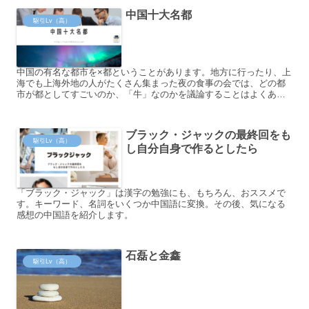
中国十大名都
駆引Lv（高）
中国の有名な都市を×都ということがあります。地方に行ったり、上
海でも上海外地の人がたくさん集まった夜の食事の会では、どの都
市が都としてすごいのか、「牛」なのかを議論することはよくあり
ます。今回のテーマは中国十大名都です。
ブラック・ジャックの最終回をも
駆引Lv（高）
し自分自身で作るとしたら
「ブラック・ジャック」は漢字の勉強にも、もちろん、おススメで
す。キーワード、名詞をいくつか中国語に変換。その後、気になる
感想の中国語を紹介します。
石磊と金鑫
駆引Lv（高）