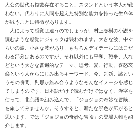
人公の世代も複数存在すること、スタンドという本人が戦
わない。代わりに人間を超えた特別な能力を持った生命体
が戦うことに特徴があります。
人によって感覚は違うのでしょうが、村上春樹の小説を
読むような感覚にジャックは襲われます。大きな波、中ぐ
らいの波、小さな波があり、もちろんディテールにはこだ
わる部分はあるのですが、それ以外にも平和、戦争、人な
どという大きな普遍的なテーマ、思考、愛、行動、喜怒哀
楽という人からにじみ出るキーワード、今、判断、謎とい
うその瞬間、刹那が絡み合うようなそんなイメージを感じ
てしまうのです。日本語だけで読むだけではなく、漢字を
使って、北京語を組み込んで、「ジョジョの奇妙な冒険」
を旅してみませんか。そうすると、新たな景色が広がると
思います。では「ジョジョの奇妙な冒険」の登場人物を紹
介します。