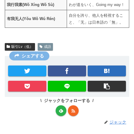
我行我素(Wǒ Xíng Wǒ Sù)
わが道をいく、Going my way！
自分を誇り、他人を軽視するこ
有我无人(Yǒu Wǒ Wú Rén)
と、「无」は日本語の「無」。
駆引Lv（低）
成語
シェアする
ジャックをフォローする
ジャック