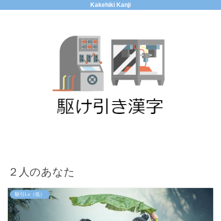
Kakehiki Kanji
２人のあなた
駆引Lv（低）