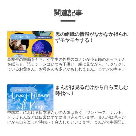
関連記事
黒の組織の情報がなかなか得られ
駆引Lv（低）
ずモヤモヤする！
高校生の頭脳をもち、小学生の外見のコナンが小五郎のおっちゃん
を眠らせ、語るシーンはいつも子供と一緒に見ながら、ワクワクし
ているお父さん、お母さんも多いかもしれません。コナンのキャラ
クターを中国語で紹介することに興味があればぜひこちらに！
まんがは見るだけから自ら楽しむ
駆引Lv（低）
時代へ！
中国本土における日本まんがの人気は高く、ワンピース、ナルト、
ドラえもんなどは日常にすでに溶け込んでいます。まんがは見るだ
けから自ら楽しむ時代へ！突入したといえます。まんがで中国語語
彙を増やしてみませんか。気になる方はぜひ「駆け引き漢字」へ！