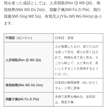
我を使った成語としては、人弃我取(Rén Qì Wǒ Qǔ)、 唯
我独尊(Wéi Wǒ Dú Zūn) 、我黻子佩(Wǒ Fú Zi Pèi)、我行
我素(Wǒ Xíng Wǒ Sù)、有我无人(Yǒu Wǒ Wú Rén)があり
ます。
中国語（ピンイン）
日本語：意味
人が放棄したもの、捨てたもの
を拾って売る、商人が安く仕入
れて、時期を見て高く売る。そ
人弃我取(Rén Qì Wǒ Qǔ)
こから転じて、人と争わず、良
いことすることを意味するよう
になった。
日本語の唯我独尊（ゆいがどく
唯我独尊(Wéi Wǒ Dú Zūn)
そん）と同じ意味
夫婦で栄華を極める、反対語
我黻子佩(Wǒ Fú Zi Pèi)
は、我负子佩