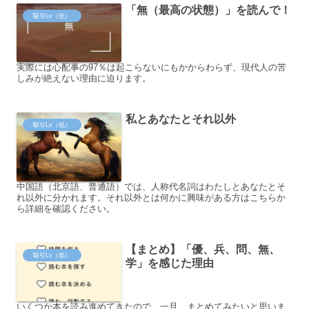
「無（最高の状態）」を読んで！
駆引Lv（低）
実際には心配事の97％は起こらないにもかからわらず、現代人の苦
しみが絶えない理由に迫ります。
私とあなたとそれ以外
駆引Lv（低）
中国語（北京語、普通語）では、人称代名詞はわたしとあなたとそ
れ以外に分かれます。それ以外とは何かに興味がある方はこちらか
ら詳細を確認ください。
【まとめ】「優、兵、問、無、
駆引Lv（低）
学」を感じた理由
いくつか本を読み進めてきたので、一旦、まとめてみたいと思いま