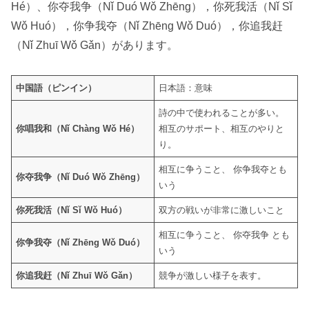
Hé）、你夺我争（Nǐ Duó Wǒ Zhēng），你死我活（Nǐ Sǐ
Wǒ Huó），你争我夺（Nǐ Zhēng Wǒ Duó），你追我赶
（Nǐ Zhuī Wǒ Gǎn）があります。
中国語（ピンイン）
日本語：意味
詩の中で使われることが多い。
你唱我和（Nǐ Chàng Wǒ Hé）
相互のサポート、相互のやりと
り。
相互に争うこと、 你争我夺とも
你夺我争（Nǐ Duó Wǒ Zhēng）
いう
你死我活（Nǐ Sǐ Wǒ Huó）
双方の戦いが非常に激しいこと
相互に争うこと、 你夺我争 とも
你争我夺（Nǐ Zhēng Wǒ Duó）
いう
你追我赶（Nǐ Zhuī Wǒ Gǎn）
競争が激しい様子を表す。