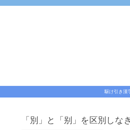
駆け引き漢
「別」と「别」を区別しな