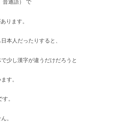
、普通語） で
があります。
も日本人だったりすると、
体で少し漢字が違うだけだろうと
います。
です。
せん。