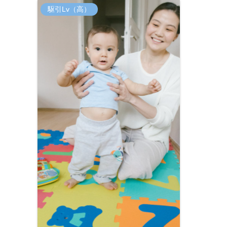
駆引Lv（高）