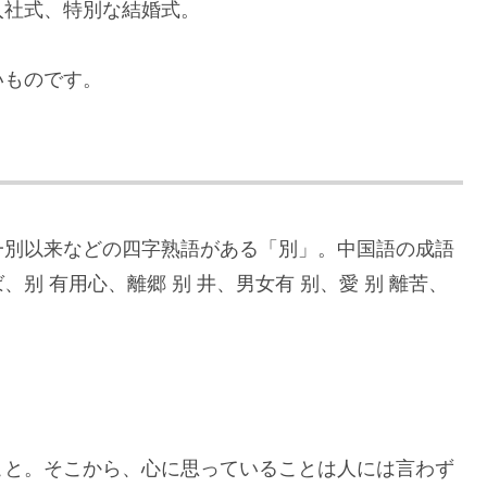
入社式、特別な結婚式。
いものです。
一別以来などの四字熟語がある「別」。中国語の成語
别 有用心、離郷 别 井、男女有 别、愛 别 離苦、
こと。そこから、心に思っていることは人には言わず