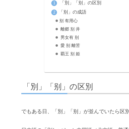
「別」「别」の区別
「别」の成語
别 有用心
離郷 别 井
男女有 别
愛 别 離苦
覇王 别 姫
「別」「别」の区別
でもある日、「別」「别」が並んでいたら区