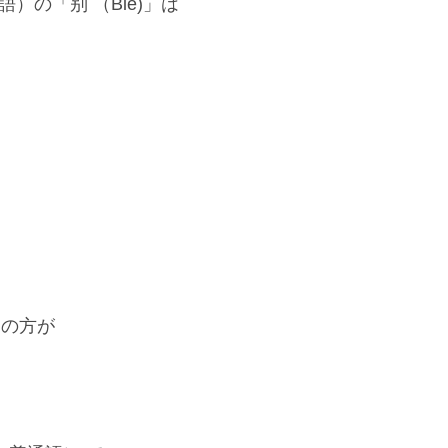
）の「别 （Bié)」は
 の方が
。