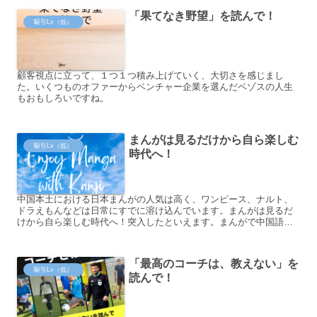
「果てなき野望」を読んで！
駆引Lv（低）
顧客視点に立って、１つ１つ積み上げていく、大切さを感じまし
た。いくつものオファーからベンチャー企業を選んだベゾスの人生
もおもしろいですね。
まんがは見るだけから自ら楽しむ
駆引Lv（低）
時代へ！
中国本土における日本まんがの人気は高く、ワンピース、ナルト、
ドラえもんなどは日常にすでに溶け込んでいます。まんがは見るだ
けから自ら楽しむ時代へ！突入したといえます。まんがで中国語語
彙を増やしてみませんか。気になる方はぜひ「駆け引き漢字」へ！
「最高のコーチは、教えない」を
駆引Lv（低）
読んで！