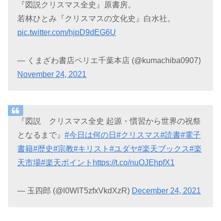
『図説クリスマス全史』原書房。
若林ひとみ『クリスマスの文化史』白水社。
pic.twitter.com/hjpD9dEG6U
— くまざわ書店ペリエ千葉本店 (@kumachiba0907)
November 24, 2021
『図説 クリスマス全史 起源・慣習から世界の祝祭
となるまで』
#今日は何の日
#クリスマス
#読書
#電子
書籍
#歴史
#宗教
#キリスト
#ユダヤ
#楽天ブックス
#楽
天市場
#楽天ポイント
https://t.co/nuOJEhpfX1
— 玉四郎 (@l0WIT5zfxVkdXzR)
December 24, 2021