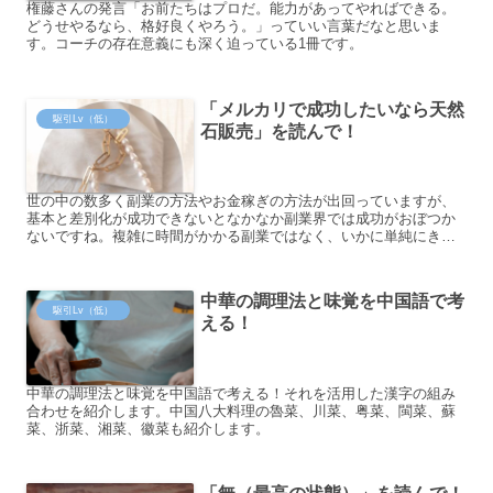
権藤さんの発言「お前たちはプロだ。能力があってやればできる。
どうせやるなら、格好良くやろう。」っていい言葉だなと思いま
す。コーチの存在意義にも深く迫っている1冊です。
「メルカリで成功したいなら天然
駆引Lv（低）
石販売」を読んで！
世の中の数多く副業の方法やお金稼ぎの方法が出回っていますが、
基本と差別化が成功できないとなかなか副業界では成功がおぼつか
ないですね。複雑に時間がかかる副業ではなく、いかに単純にきっ
ちりしたロジックで福をもたらす動線をつくれるかを探すヒントを
探してみませんか。
中華の調理法と味覚を中国語で考
駆引Lv（低）
える！
中華の調理法と味覚を中国語で考える！それを活用した漢字の組み
合わせを紹介します。中国八大料理の魯菜、川菜、粤菜、閩菜、蘇
菜、浙菜、湘菜、徽菜も紹介します。